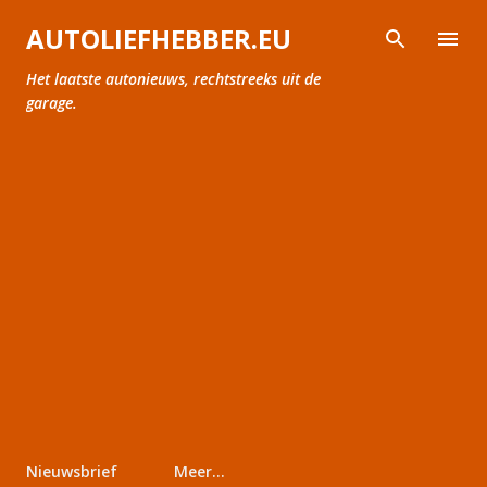
Doorgaan naar hoofdcontent
AUTOLIEFHEBBER.EU
Het laatste autonieuws, rechtstreeks uit de
garage.
Nieuwsbrief
Meer…