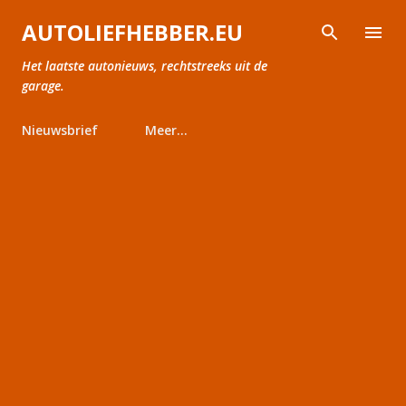
Doorgaan naar hoofdcontent
AUTOLIEFHEBBER.EU
Het laatste autonieuws, rechtstreeks uit de
garage.
Nieuwsbrief
Meer…