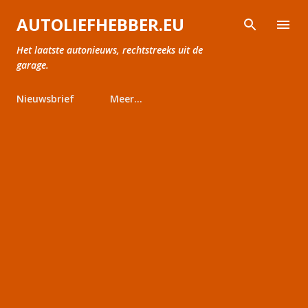
Doorgaan naar hoofdcontent
AUTOLIEFHEBBER.EU
Het laatste autonieuws, rechtstreeks uit de
garage.
Nieuwsbrief
Meer…