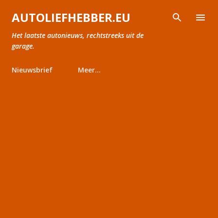
Doorgaan naar hoofdcontent
AUTOLIEFHEBBER.EU
Het laatste autonieuws, rechtstreeks uit de
garage.
Nieuwsbrief
Meer…