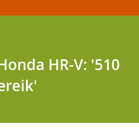
 Honda HR-V: '510
ereik'