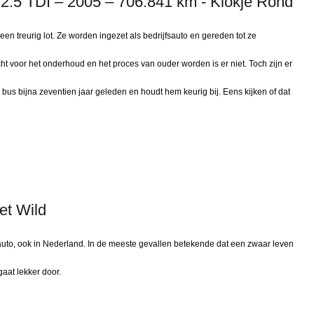
2.5 TDI – 2005 – 706.841 km - Klokje Rond
n treurig lot. Ze worden ingezet als bedrijfsauto en gereden tot ze
t voor het onderhoud en het proces van ouder worden is er niet. Toch zijn er
 bus bijna zeventien jaar geleden en houdt hem keurig bij. Eens kijken of dat
et Wild
sauto, ook in Nederland. In de meeste gevallen betekende dat een zwaar leven
gaat lekker door.