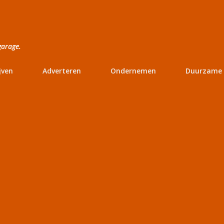
Doorgaan naar hoofdcontent
garage.
jven
Adverteren
Ondernemen
Duurzame 