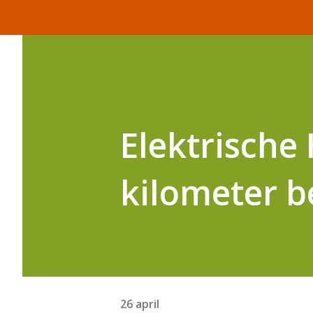
Elektrische
kilometer b
26 april