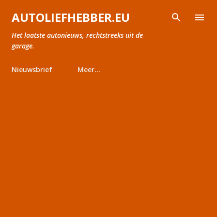
Doorgaan naar hoofdcontent
AUTOLIEFHEBBER.EU
Het laatste autonieuws, rechtstreeks uit de
garage.
Nieuwsbrief
Meer…