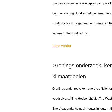
Start Provinciaal Inpassingsplan windpark
buurtvereniging Horst en Telgt en energiec
windturbines in de gemeenten Ermelo en Pu
verlenen. Het windpark is..
Lees verder
Gronings onderzoek: kern
klimaatdoelen
Gronings onderzoek: kernenergie efficiënt
voedselverspilling Het bericht Met The Was
Energieagenda. Actueel nieuws in jouw mai