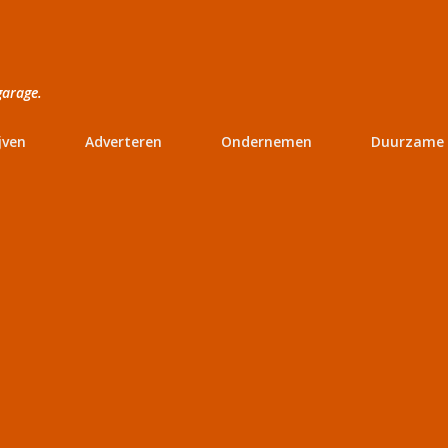
Doorgaan naar hoofdcontent
garage.
jven
Adverteren
Ondernemen
Duurzame 