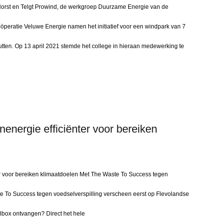
 Horst en Telgt Prowind, de werkgroep Duurzame Energie van de
oöperatie Veluwe Energie namen het initiatief voor een windpark van 7
tten. Op 13 april 2021 stemde het college in hieraan medewerking te
energie efficiënter voor bereiken
er voor bereiken klimaatdoelen Met The Waste To Success tegen
te To Success tegen voedselverspilling verscheen eerst op Flevolandse
lbox ontvangen? Direct het hele