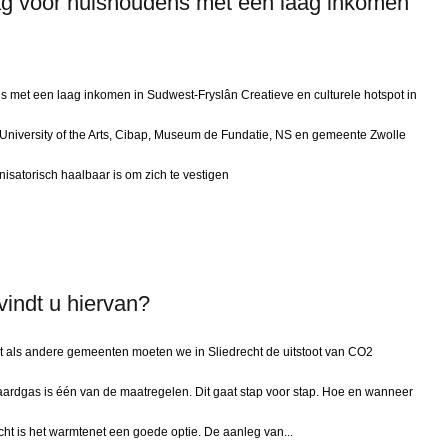
ag voor huishoudens met een laag inkomen
 met een laag inkomen in Sudwest-Fryslân Creatieve en culturele hotspot in
 University of the Arts, Cibap, Museum de Fundatie, NS en gemeente Zwolle
isatorisch haalbaar is om zich te vestigen
vindt u hiervan?
t als andere gemeenten moeten we in Sliedrecht de uitstoot van CO2
ardgas is één van de maatregelen. Dit gaat stap voor stap. Hoe en wanneer
recht is het warmtenet een goede optie. De aanleg van...