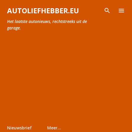
Doorgaan naar hoofdcontent
AUTOLIEFHEBBER.EU
Het laatste autonieuws, rechtstreeks uit de
garage.
Nieuwsbrief
Meer…