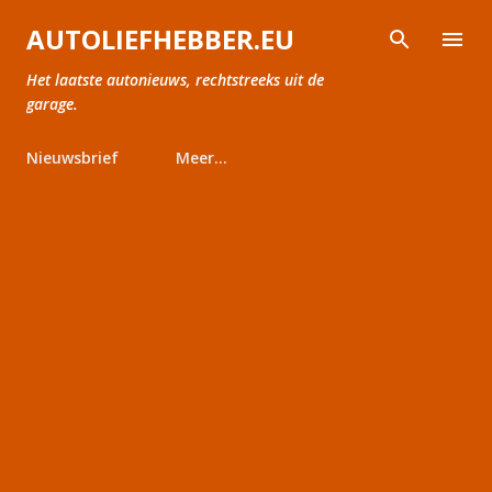
Doorgaan naar hoofdcontent
AUTOLIEFHEBBER.EU
Het laatste autonieuws, rechtstreeks uit de
garage.
Nieuwsbrief
Meer…