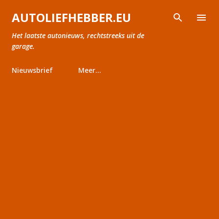
Doorgaan naar hoofdcontent
AUTOLIEFHEBBER.EU
Het laatste autonieuws, rechtstreeks uit de
garage.
Nieuwsbrief
Meer…