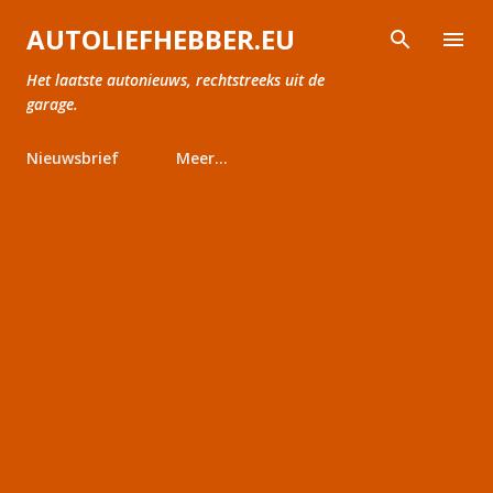
Doorgaan naar hoofdcontent
AUTOLIEFHEBBER.EU
Het laatste autonieuws, rechtstreeks uit de
garage.
Nieuwsbrief
Meer…