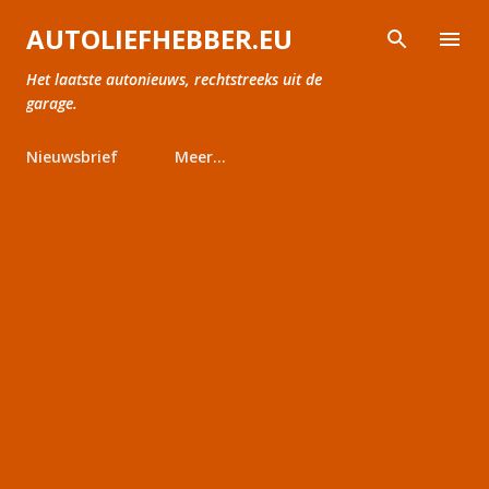
Doorgaan naar hoofdcontent
AUTOLIEFHEBBER.EU
Het laatste autonieuws, rechtstreeks uit de
garage.
Nieuwsbrief
Meer…