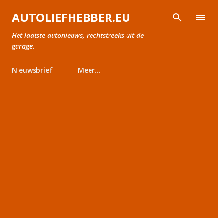
Doorgaan naar hoofdcontent
AUTOLIEFHEBBER.EU
Het laatste autonieuws, rechtstreeks uit de
garage.
Nieuwsbrief
Meer…