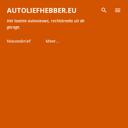
Doorgaan naar hoofdcontent
AUTOLIEFHEBBER.EU
Het laatste autonieuws, rechtstreeks uit de
garage.
Nieuwsbrief
Meer…