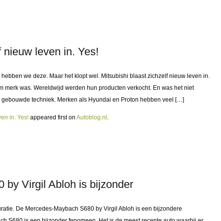
f nieuw leven in. Yes!
 hebben we deze. Maar het klopt wel. Mitsubishi blaast zichzelf nieuw leven in.
orm merk was. Wereldwijd werden hun producten verkocht. En was het niet
tie gebouwde techniek. Merken als Hyundai en Proton hebben veel […]
ven in. Yes!
appeared first on
Autoblog.nl
.
y Virgil Abloh is bijzonder
guratie. De Mercedes-Maybach S680 by Virgil Abloh is een bijzondere
S680 is een bijzonder fenomeen. Het is de meest recente auto waarbij er