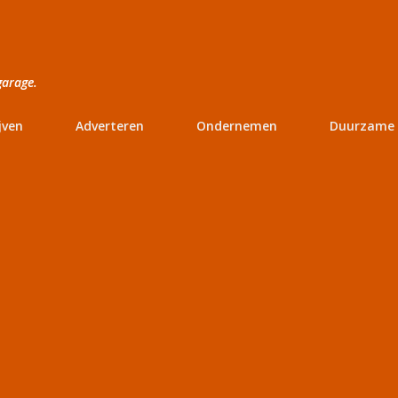
Doorgaan naar hoofdcontent
garage.
jven
Adverteren
Ondernemen
Duurzame 