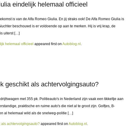
ia eindelijk helemaal officieel
ekomst is van de Alfa Romeo Giulia. En jij straks ook! De Alfa Romeo Giulia is
Nuchter beschouwd is er voldoende op aan te merken. Hij is vrij krap, de
s uiterst […]
jk helemaal officieel
appeared first on
Autoblog.nl
.
k geschikt als achtervolgingsauto?
rijfswagen met 355 pk. Politieauto's in Nederland zijn vaak een tikkeltje aan
erstandige, praktische en ruime auto's die niet al te groot zijn. Golfjes, B-
en al helemaal wild als de snelweg-politie […]
 als achtervolgingsauto?
appeared first on
Autoblog.nl
.