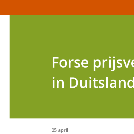
Forse prijs
in Duitslan
05 april