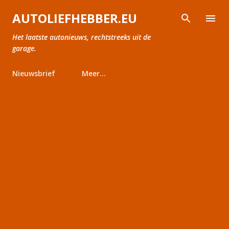
Doorgaan naar hoofdcontent
AUTOLIEFHEBBER.EU
Het laatste autonieuws, rechtstreeks uit de
garage.
Nieuwsbrief
Meer…