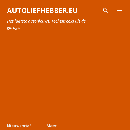
Doorgaan naar hoofdcontent
AUTOLIEFHEBBER.EU
Het laatste autonieuws, rechtstreeks uit de
garage.
Nieuwsbrief
Meer…