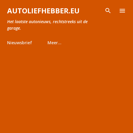
Doorgaan naar hoofdcontent
AUTOLIEFHEBBER.EU
Het laatste autonieuws, rechtstreeks uit de
garage.
Nieuwsbrief
Meer…