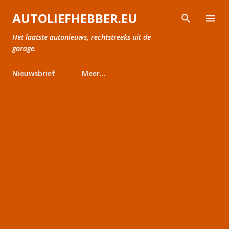
Doorgaan naar hoofdcontent
AUTOLIEFHEBBER.EU
Het laatste autonieuws, rechtstreeks uit de
garage.
Nieuwsbrief
Meer…