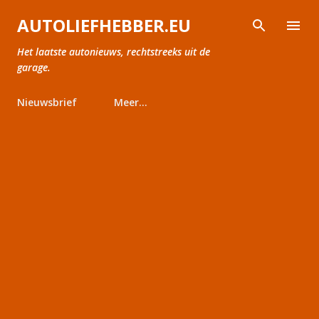
Doorgaan naar hoofdcontent
AUTOLIEFHEBBER.EU
Het laatste autonieuws, rechtstreeks uit de
garage.
Nieuwsbrief
Meer…