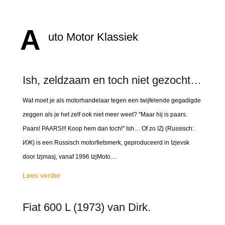
A
uto Motor Klassiek
Ish, zeldzaam en toch niet gezocht…
Wat moet je als motorhandelaar tegen een twijfelende gegadigde
zeggen als je het zelf ook niet meer weet? "Maar hij is paars.
Paars! PAARS!!! Koop hem dan toch!" Ish… Of zo IZj (Russisch:
ИЖ) is een Russisch motorfietsmerk, geproduceerd in Izjevsk
door Izjmasj, vanaf 1996 IzjMoto....
Lees verder
Fiat 600 L (1973) van Dirk.