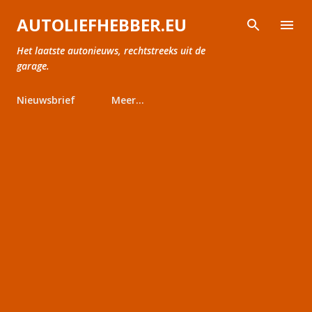
Doorgaan naar hoofdcontent
AUTOLIEFHEBBER.EU
Het laatste autonieuws, rechtstreeks uit de
garage.
Nieuwsbrief
Meer…