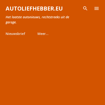
Doorgaan naar hoofdcontent
AUTOLIEFHEBBER.EU
Het laatste autonieuws, rechtstreeks uit de
garage.
Nieuwsbrief
Meer…