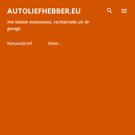
Doorgaan naar hoofdcontent
AUTOLIEFHEBBER.EU
Het laatste autonieuws, rechtstreeks uit de
garage.
Nieuwsbrief
Meer…