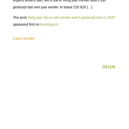
ergens anders aan, feit is dat er vorig jaar minder auto's zijn
gesloopt dan een jaar eerder. In totaal 220.926 […]
The post
Vorig jaar zijn er iets minder auto's gesloopt dan in 2020
appeared first on
Autoblog.nl
.
Lees verder
DELEN