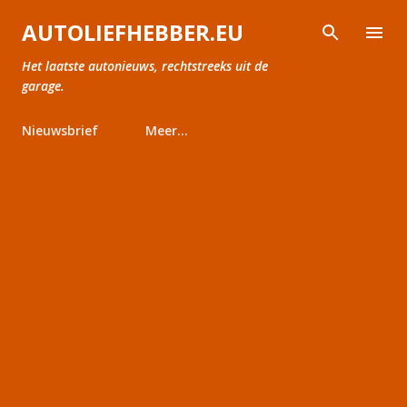
Doorgaan naar hoofdcontent
AUTOLIEFHEBBER.EU
Het laatste autonieuws, rechtstreeks uit de
garage.
Nieuwsbrief
Meer…