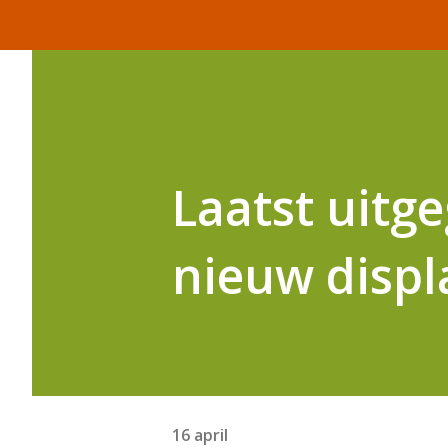
Laatst uitg
nieuw disp
16 april