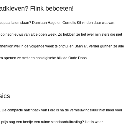
aadkleven? Flink beboeten!
aadpaal laten staan? Damiaan Hage en Cornelis Kit vinden daar wat van.
 op het nieuws van afgelopen week. Zo hebben ze het over ministers die niet
innenkort wel in de volgende week te onthullen BMW i7. Verder gunnen ze alle
en openen ze met een nostalgische blik de Oude Doos.
sics
k. De compacte hatchback van Ford is na de vernieuwingskuur niet meer voor
ie prijs nog een beetje een ruime standaarduitrusting? Het is weer