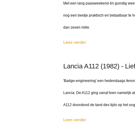
Met een lang paasweekend én gunstig weer v
nog een beetje praktisch en betaalbaar te 
dan zeven mille.
Lees verder
Lancia A112 (1982) - Li
'Badge-engineering' een hedendaags fenomeen
Lancia. De A112 ging vanaf toen namelijk a
A112 doorstond de tand des tijds op het oo
Lees verder