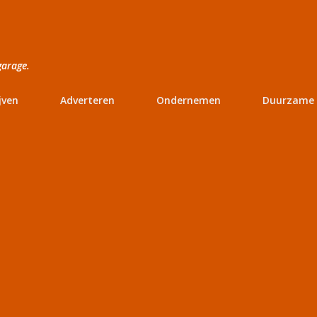
Doorgaan naar hoofdcontent
garage.
jven
Adverteren
Ondernemen
Duurzame 