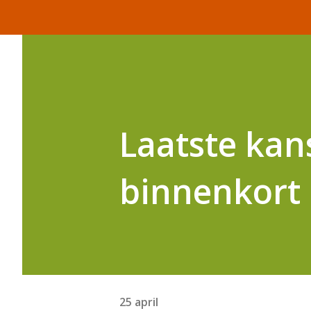
Laatste kans
binnenkort 
25 april