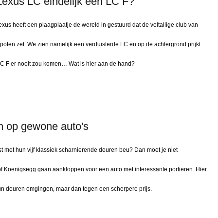
Lexus LC eindelijk een LC F?
us heeft een plaagplaatje de wereld in gestuurd dat de voltallige club van
poten zet. We zien namelijk een verduisterde LC en op de achtergrond prijkt
 LC F er nooit zou komen… Wat is hier aan de hand?
n op gewone auto's
t met hun vijf klassiek scharnierende deuren beu? Dan moet je niet
of Koenigsegg gaan aankloppen voor een auto met interessante portieren. Hier
 hun deuren omgingen, maar dan tegen een scherpere prijs.