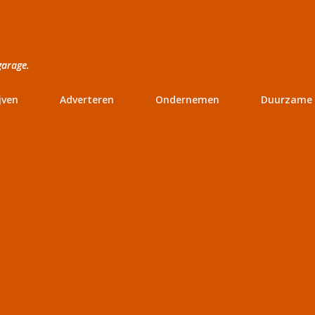
Doorgaan naar hoofdcontent
garage.
jven
Adverteren
Ondernemen
Duurzame 