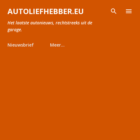
Doorgaan naar hoofdcontent
AUTOLIEFHEBBER.EU
Het laatste autonieuws, rechtstreeks uit de
garage.
Nieuwsbrief
Meer…