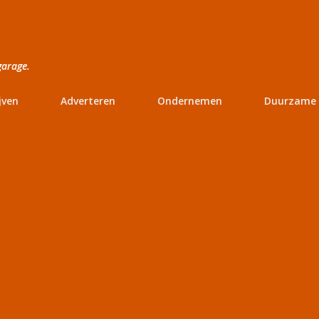
Doorgaan naar hoofdcontent
garage.
jven
Adverteren
Ondernemen
Duurzame 