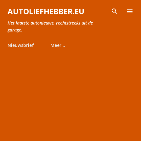
Doorgaan naar hoofdcontent
AUTOLIEFHEBBER.EU
Het laatste autonieuws, rechtstreeks uit de
garage.
Nieuwsbrief
Meer…