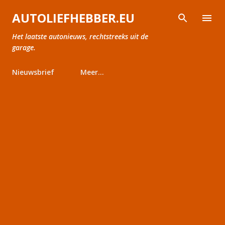
Doorgaan naar hoofdcontent
AUTOLIEFHEBBER.EU
Het laatste autonieuws, rechtstreeks uit de
garage.
Nieuwsbrief
Meer…