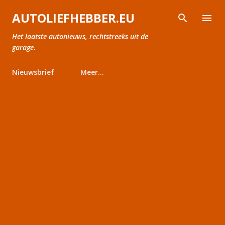
Doorgaan naar hoofdcontent
AUTOLIEFHEBBER.EU
Het laatste autonieuws, rechtstreeks uit de
garage.
Nieuwsbrief
Meer…