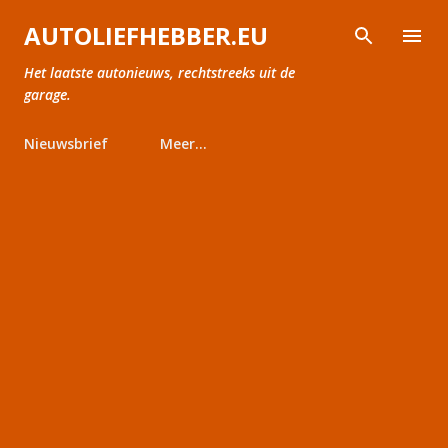
Doorgaan naar hoofdcontent
AUTOLIEFHEBBER.EU
Het laatste autonieuws, rechtstreeks uit de
garage.
Nieuwsbrief
Meer…