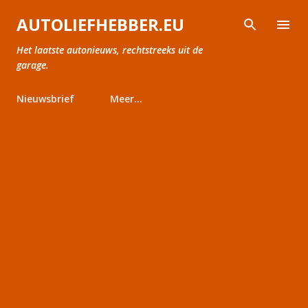
Doorgaan naar hoofdcontent
AUTOLIEFHEBBER.EU
Het laatste autonieuws, rechtstreeks uit de
garage.
Nieuwsbrief
Meer…