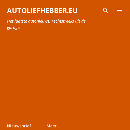
Doorgaan naar hoofdcontent
AUTOLIEFHEBBER.EU
Het laatste autonieuws, rechtstreeks uit de
garage.
Nieuwsbrief
Meer…