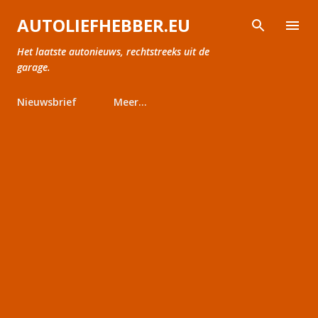
Doorgaan naar hoofdcontent
AUTOLIEFHEBBER.EU
Het laatste autonieuws, rechtstreeks uit de
garage.
Nieuwsbrief
Meer…