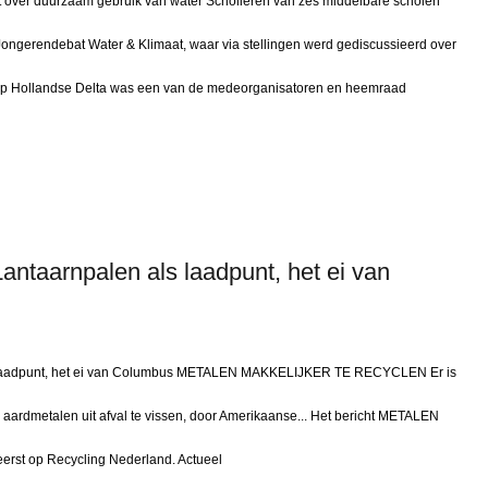
 over duurzaam gebruik van water Scholieren van zes middelbare scholen
ongerendebat Water & Klimaat, waar via stellingen werd gediscussieerd over
ap Hollandse Delta was een van de medeorganisatoren en heemraad
antaarnpalen als laadpunt, het ei van
s laadpunt, het ei van Columbus METALEN MAKKELIJKER TE RECYCLEN Er is
rdmetalen uit afval te vissen, door Amerikaanse... Het bericht METALEN
t op Recycling Nederland. Actueel