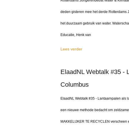
Rotterdams Jongerendebat Water & Klimaat
deden gisteren mee het derde Rotterdams J
het duurzaam gebruik van water. Watersch
Educatie, Henk van
Lees verder
ElaadNL Webtalk #35 - L
Columbus
ElaadNL Webtalk #35 - Lantaarnpalen al
een nieuwe methode bedacht om zeldzame aa
MAKKELIJKER TE RECYCLEN verscheen eers