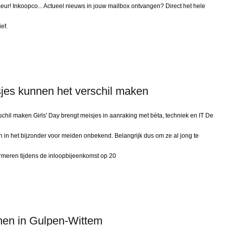
eur! Inkoopco... Actueel nieuws in jouw mailbox ontvangen? Direct het hele
ef.
sjes kunnen het verschil maken
schil maken Girls' Day brengt meisjes in aanraking met bèta, techniek en IT De
n in het bijzonder voor meiden onbekend. Belangrijk dus om ze al jong te
meren tijdens de inloopbijeenkomst op 20
omen in Gulpen-Wittem