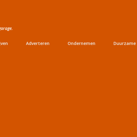
Doorgaan naar hoofdcontent
garage.
jven
Adverteren
Ondernemen
Duurzame 