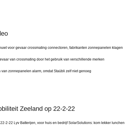
deo
uwt voor gevaar crossmating connectoren, fabrikanten zonnepanelen klagen
gevaar van crossmating door het gebruik van verschillende merken
en van zonnepanelen alarm, omdat Staübli zelf niet genoeg
iliteit Zeeland op 22-2-22
2-2-22 Lyv Batterijen, voor huis en bedrijf SolarSolutions: kom lekker lunchen