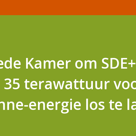
ede Kamer om SDE
 35 terawattuur vo
nne-energie los te l