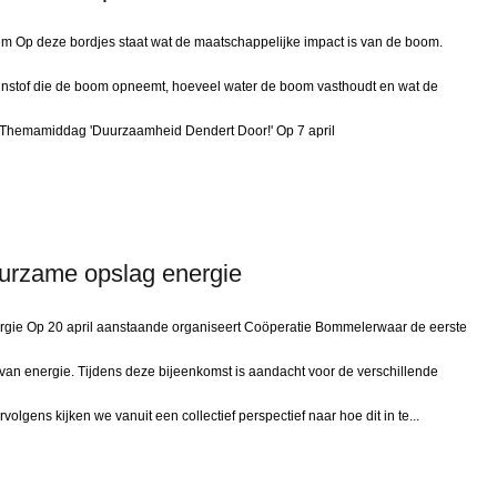
em Op deze bordjes staat wat de maatschappelijke impact is van de boom.
jnstof die de boom opneemt, hoeveel water de boom vasthoudt en wat de
t. Themamiddag 'Duurzaamheid Dendert Door!' Op 7 april
urzame opslag energie
gie Op 20 april aanstaande organiseert Coöperatie Bommelerwaar de eerste
an energie. Tijdens deze bijeenkomst is aandacht voor de verschillende
olgens kijken we vanuit een collectief perspectief naar hoe dit in te...