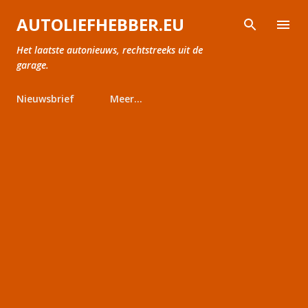
Doorgaan naar hoofdcontent
AUTOLIEFHEBBER.EU
Het laatste autonieuws, rechtstreeks uit de
garage.
Nieuwsbrief
Meer…