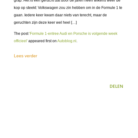
grap. Het is een gerucht dat door de jaren heen telkens weer de
kop op steekt: Volkswagen zou zin hebben om in de Formule 1 te
gaan. Iedere keer kwam daar niets van terecht, maar de
geruchten zijn deze keer wel heel […]
The post
'Formule 1-entree Audi en Porsche is volgende week
officieel'
appeared first on
Autoblog.nl
.
Lees verder
DELEN