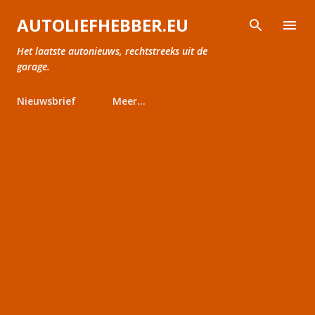
Doorgaan naar hoofdcontent
AUTOLIEFHEBBER.EU
Het laatste autonieuws, rechtstreeks uit de
garage.
Nieuwsbrief
Meer…