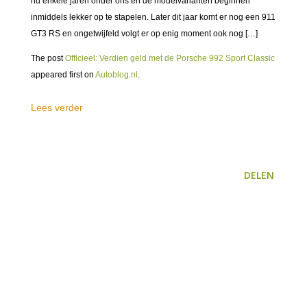
nu enkele jaren onder ons en de modelvarianten beginnen
inmiddels lekker op te stapelen. Later dit jaar komt er nog een 911
GT3 RS en ongetwijfeld volgt er op enig moment ook nog […]
The post
Officieel: Verdien geld met de Porsche 992 Sport Classic
appeared first on
Autoblog.nl
.
Lees verder
DELEN