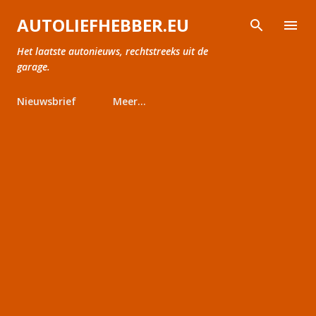
Doorgaan naar hoofdcontent
AUTOLIEFHEBBER.EU
Het laatste autonieuws, rechtstreeks uit de
garage.
Nieuwsbrief
Meer…