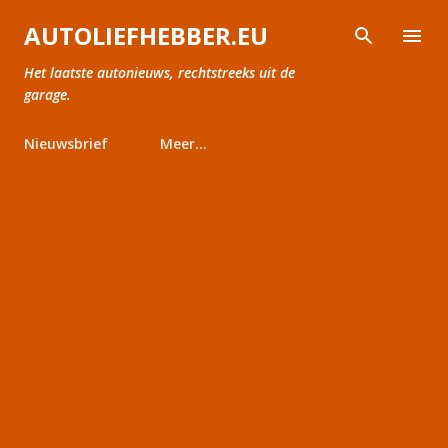
Doorgaan naar hoofdcontent
AUTOLIEFHEBBER.EU
Het laatste autonieuws, rechtstreeks uit de
garage.
Nieuwsbrief
Meer…