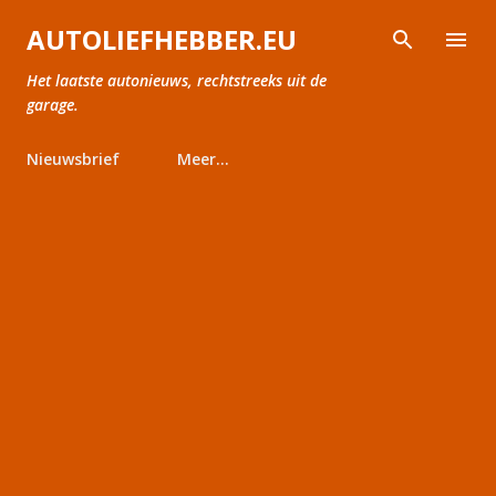
Doorgaan naar hoofdcontent
AUTOLIEFHEBBER.EU
Het laatste autonieuws, rechtstreeks uit de
garage.
Nieuwsbrief
Meer…