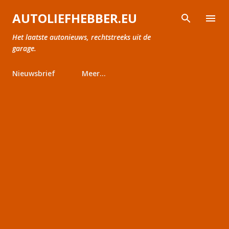
Doorgaan naar hoofdcontent
AUTOLIEFHEBBER.EU
Het laatste autonieuws, rechtstreeks uit de
garage.
Nieuwsbrief
Meer…