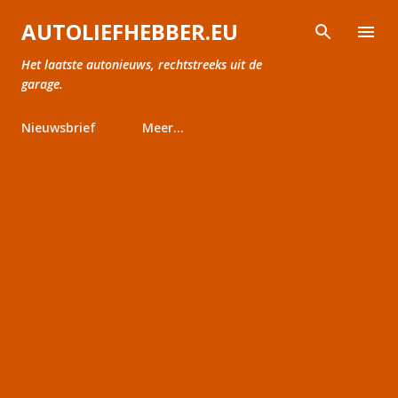
Doorgaan naar hoofdcontent
AUTOLIEFHEBBER.EU
Het laatste autonieuws, rechtstreeks uit de
garage.
Nieuwsbrief
Meer…