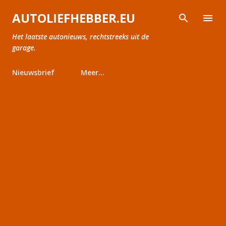
Doorgaan naar hoofdcontent
AUTOLIEFHEBBER.EU
Het laatste autonieuws, rechtstreeks uit de
garage.
Nieuwsbrief
Meer…