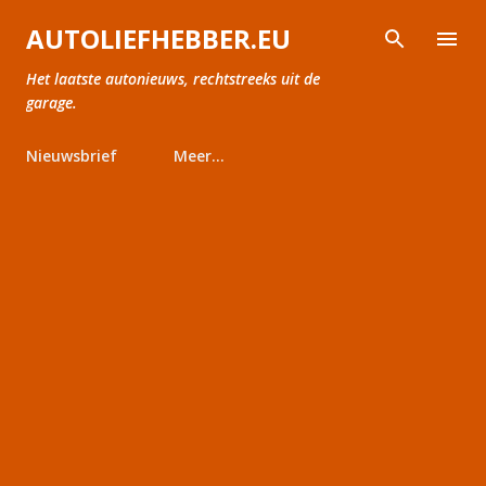
Doorgaan naar hoofdcontent
AUTOLIEFHEBBER.EU
Het laatste autonieuws, rechtstreeks uit de
garage.
Nieuwsbrief
Meer…