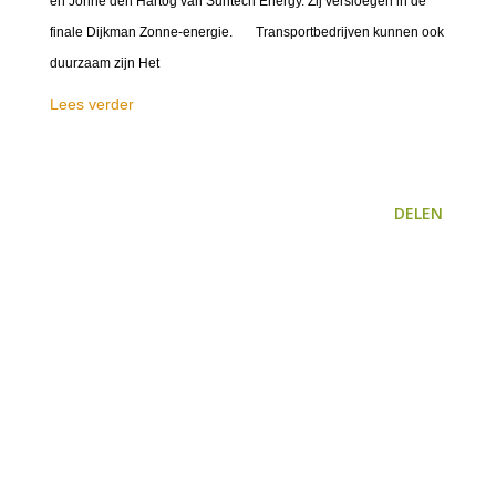
en Jonne den Hartog van Suntech Energy. Zij versloegen in de
finale Dijkman Zonne-energie. Transportbedrijven kunnen ook
duurzaam zijn Het
Lees verder
DELEN