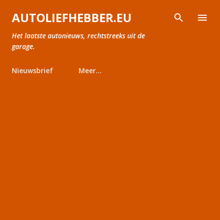
Doorgaan naar hoofdcontent
AUTOLIEFHEBBER.EU
Het laatste autonieuws, rechtstreeks uit de
garage.
Nieuwsbrief
Meer…