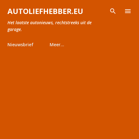
Doorgaan naar hoofdcontent
AUTOLIEFHEBBER.EU
Het laatste autonieuws, rechtstreeks uit de
garage.
Nieuwsbrief
Meer…