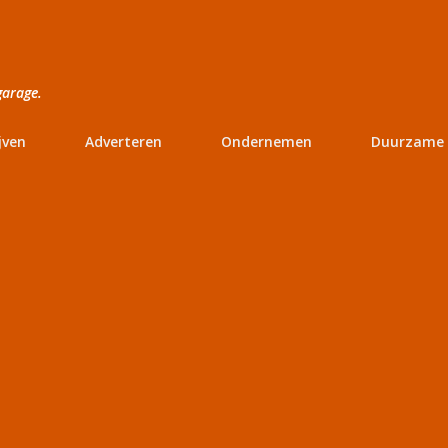
Doorgaan naar hoofdcontent
garage.
jven
Adverteren
Ondernemen
Duurzame 