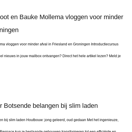
root en Bauke Mollema vloggen voor minder
oningen
ma vloggen voor minder afval in Friesland en Groningen Introductiecursus
 nieuws in jouw mailbox ontvangen? Direct het hele artikel lezen? Meld je
r Botsende belangen bij slim laden
n bij slim laden Houtbouw: jong geleerd, oud gedaan Met het ingenieuze,
Respace kun je bestaande gebouwen transformeren tot een efficiënte en