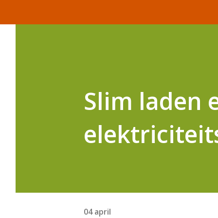
Slim laden e
elektricitei
04 april