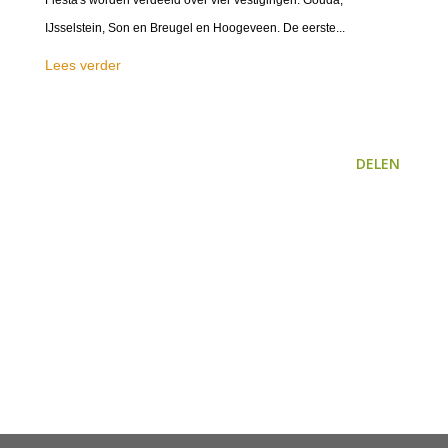
Fiesta's worden verdeeld over vier vestigingen: Gouda,
IJsselstein, Son en Breugel en Hoogeveen. De eerste...
Lees verder
DELEN