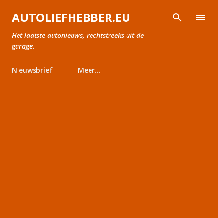
Doorgaan naar hoofdcontent
AUTOLIEFHEBBER.EU
Het laatste autonieuws, rechtstreeks uit de
garage.
Nieuwsbrief
Meer…