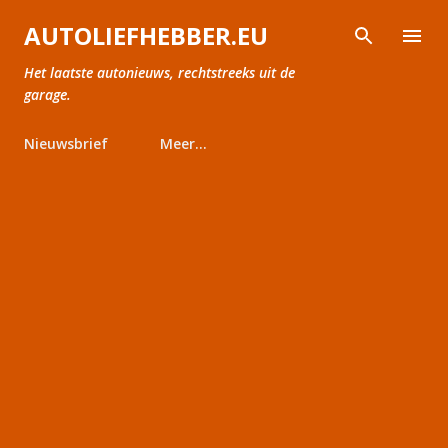
Doorgaan naar hoofdcontent
AUTOLIEFHEBBER.EU
Het laatste autonieuws, rechtstreeks uit de
garage.
Nieuwsbrief
Meer…